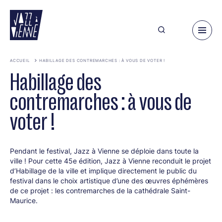
Aller
au
contenu
principal
ACCUEIL
HABILLAGE DES CONTREMARCHES : À VOUS DE VOTER !
Habillage des
contremarches : à vous de
voter !
Pendant le festival, Jazz à Vienne se déploie dans toute la
ville !
Pour cette 45e édition, Jazz à Vienne reconduit le projet
d’Habillage de la ville et implique directement le public du
festival dans le choix artistique d’une des œuvres éphémères
de ce projet : les contremarches
de la cathédrale Saint-
Maurice
.