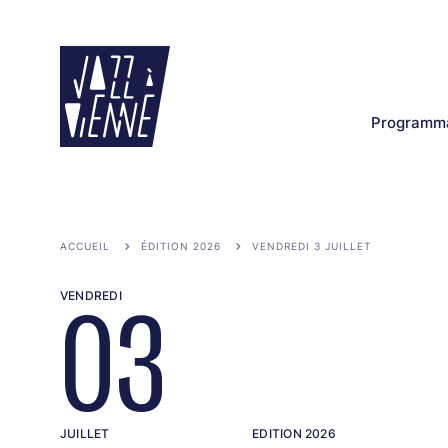
Aller
au
contenu
principal
Programma
ACCUEIL
ÉDITION 2026
VENDREDI 3 JUILLET
VENDREDI
03
JUILLET
EDITION 2026