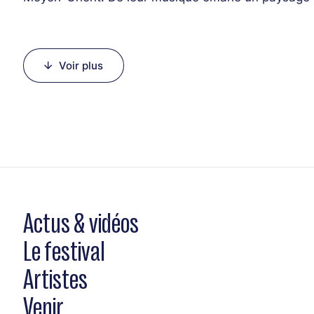
chevauchent les polyrythmies et dessinent ensemb
Line-up :
Voir plus
Amin Al Aiedy (oud, nay)
Vincent Forestier (piano)
Léo Messina (contrebasse)
Matheo Ciesla (batterie)
Actus & vidéos
Le festival
Artistes
Venir