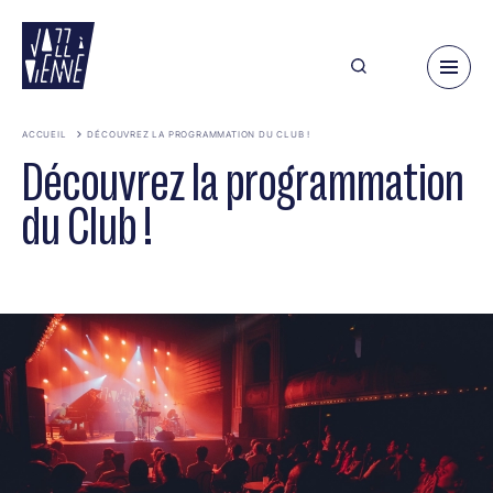
Aller
au
contenu
principal
ACCUEIL
DÉCOUVREZ LA PROGRAMMATION DU CLUB !
Découvrez la programmation
du Club !