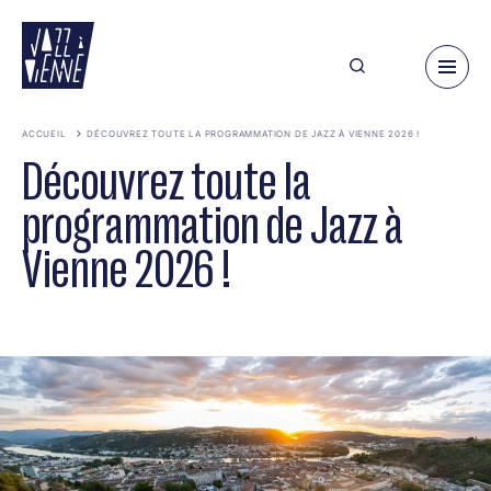
Aller
au
contenu
principal
ACCUEIL
DÉCOUVREZ TOUTE LA PROGRAMMATION DE JAZZ À VIENNE 2026 !
Découvrez toute la
programmation de Jazz à
Vienne 2026 !