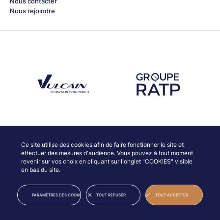
Nous contacter
Nous rejoindre
Découvrez notre partenaire Groupe Vulcain
Découvrez notre partenaire RAT
Découvrez nos partenaires
Ce site utilise des cookies afin de faire fonctionner le site et
effectuer des mesures d'audience. Vous pouvez à tout moment
revenir sur vos choix en cliquant sur l'onglet "COOKIES" visible
en bas du site.
© JAZZ À VIENNE
INFORMATIONS LÉGALES
PARAMÈTRES DES COOKIES
TOUT REFUSER
TOUT ACCEPTER
CRÉDITS