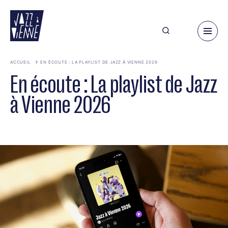
Aller
au
contenu
principal
ACCUEIL
EN ÉCOUTE : LA PLAYLIST DE JAZZ À VIENNE 2026
En écoute : La playlist de Jazz
à Vienne 2026