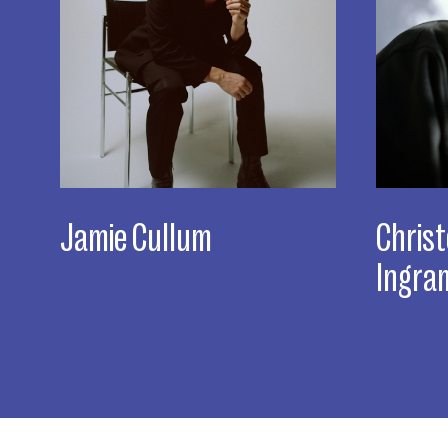
Jamie Cullum
Christ
Ingra