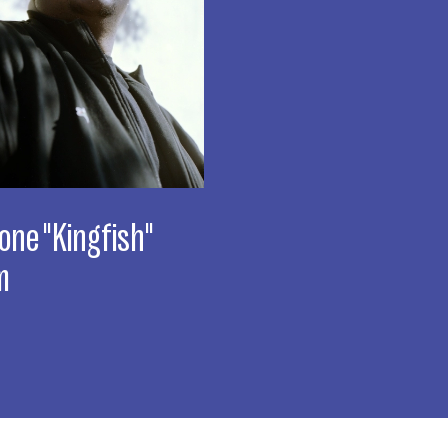
one "Kingfish"
m