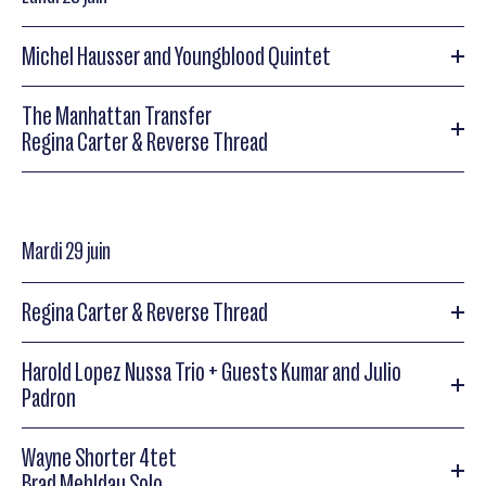
Concert Gospel & Musique Sacrée
Michel Hausser and Youngblood Quintet
Liz McComb & guest
The Manhattan Transfer
Michel Hausser and Youngblood Quintet
Regina Carter & Reverse Thread
Liz McComb & guest
Regina Carter (vln)
Michel Hausser and Youngblood Quintet
The Manhattan Transfer
Mardi 29 juin
The Manhattan Transfer
Regina Carter & Reverse Thread
Regina Carter & Reverse Thread
Harold Lopez Nussa Trio + Guests Kumar and Julio
Regina Carter & Reverse Thread
Padron
Regina Carter & Reverse Thread
Regina Carter & Reverse Thread
Wayne Shorter 4tet
Harold Lopez Nussa Trio + Guests Kumar and Julio Padron
Brad Mehldau Solo