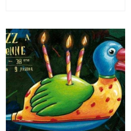
Lee Fields & The Expressions
Lee Fields & The Expressions
François René Duchable
François René Duchable
Piano récital autour de la Note Bleue
Céline Bonacina Trio
Céline Bonacina, «Alefa» trio, Lauréat ReZZo 2009