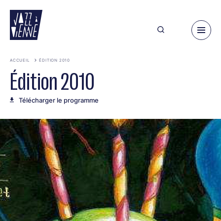
Aller
au
contenu
principal
ACCUEIL
ÉDITION 2010
Édition 2010
Télécharger le programme