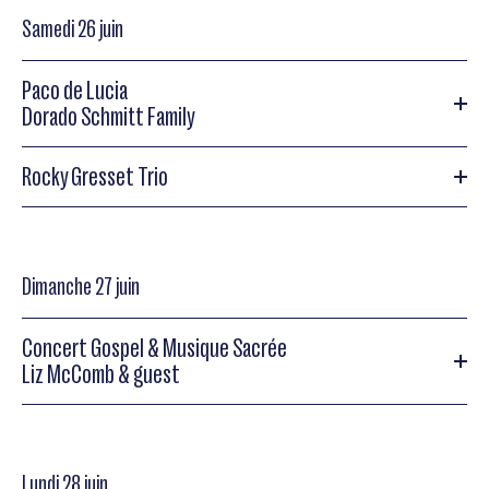
Samedi 26 juin
Susie Arioli
Joachim Kühn trio
Paco de Lucia
Dorado Schmitt Family
Joachim Kühn trio
Rocky Gresset Trio
Paco de Lucia
Paco de Lucia
Rocky Gresset Trio
Dimanche 27 juin
Rocky Gresset Trio
Dorado Schmitt Family
Concert Gospel & Musique Sacrée
Liz McComb & guest
Dorado Schmitt Family
Concert Gospel & Musique Sacrée
Lundi 28 juin