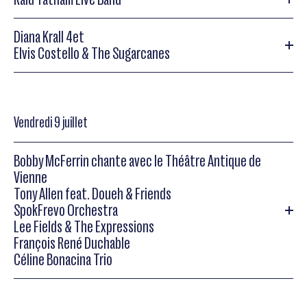
Alfredo Rodriguez Trio
The Mahotella Queens Trio Afrique du Sud
Diana Krall 4et
Alfredo Rodriguez Trio
Kaid Tatham Live Band
Elvis Costello & The Sugarcanes
Kaid Tatham Live Band
Diana Krall 4et
Vendredi 9 juillet
Diana Krall 4et
Anthony Wilson (g), Robert Hurst (b), Karriem
Riggins (dms)
Bobby McFerrin chante avec le Théâtre Antique de
Vienne
Tony Allen feat. Doueh & Friends
Elvis Costello & The Sugarcanes
SpokFrevo Orchestra
Lee Fields & The Expressions
Elvis Costello & The Sugarcanes
François René Duchable
Céline Bonacina Trio
Bobby McFerrin chante avec le Théâtre Antique de Vienne +