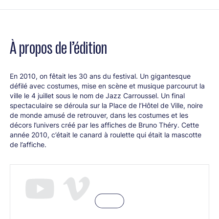
chorale + Piers Faccini/ Vincent Segal duo
Bobby McFerrin chante avec le théâtre Antique de Vienne +
À propos de l’édition
chorale
« Concert à l’aube»
Piers Faccini/ Vincent Segal duo
En 2010, on fêtait les 30 ans du festival. Un gigantesque
Tony Allen feat Doueh & Friends
défilé avec costumes, mise en scène et musique parcourut la
ville le 4 juillet sous le nom de Jazz Carroussel. Un final
spectaculaire se déroula sur la Place de l’Hôtel de Ville, noire
Tony Allen presents « Sahara Express » feat Doueh &
de monde amusé de retrouver, dans les costumes et les
Friends
décors l’univers créé par les affiches de Bruno Théry. Cette
année 2010, c’était le canard à roulette qui était la mascotte
de l’affiche.
SpokFrevo Orchestra
SpokFrevo Orchestra