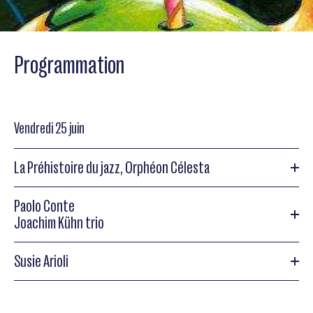
Programmation
Vendredi 25 juin
La Préhistoire du jazz, Orphéon Célesta
Paolo Conte
La Préhistoire du jazz, Orphéon Célesta
Joachim Kühn trio
Spectable jeune public, Orphéon Célesta, "La Préhistoire du
Susie Arioli
jazz"
Paolo Conte
Paolo Conte
Susie Arioli