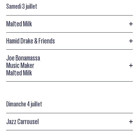
Samedi 3 juillet
Ibrahim Maalouf special Guest André Minvielle
Monty Alexander 6tet
Malted Milk
Monty Alexander 6tet,
« Harlem Kingston Express »
Hamid Drake & Friends
Malted Milk
Joe Bonamassa
Malted Milk
Hamid Drake & Friends
Music Maker
Malted Milk
Hamid Drake & Friends
Joe Bonamassa
Dimanche 4 juillet
Joe Bonamassa
Jazz Carrousel
Music Maker