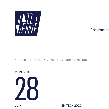
Aller
au
contenu
principal
Programma
ACCUEIL
ÉDITION 2023
MERCREDI 28 JUIN
MERCREDI
28
JUIN
EDITION 2023