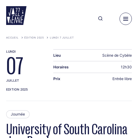
Aller
au
contenu
principal
ACCUEIL
ÉDITION 2025
LUNDI 7 JUILLET
LUNDI
Lieu
Scène de Cybèle
07
Horaires
12h30
Prix
Entrée libre
JUILLET
EDITION 2025
Journée
University of South Carolina