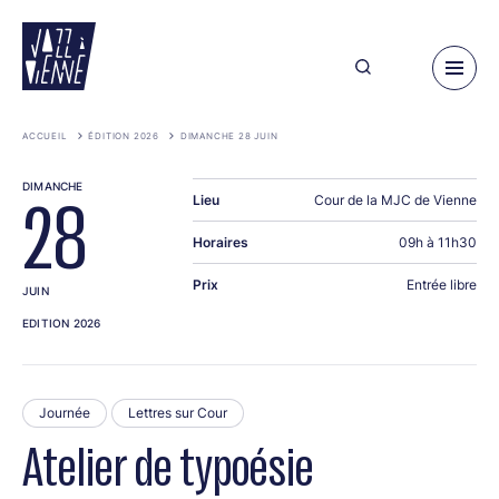
Aller
au
contenu
principal
ACCUEIL
ÉDITION 2026
DIMANCHE 28 JUIN
DIMANCHE
Lieu
Cour de la MJC de Vienne
28
Horaires
09h à 11h30
Prix
Entrée libre
JUIN
EDITION 2026
Journée
Lettres sur Cour
Atelier de typoésie