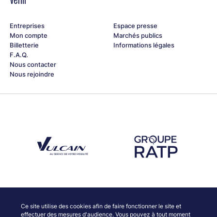
Entreprises
Espace presse
Mon compte
Marchés publics
Billetterie
Informations légales
F.A.Q.
Nous contacter
Nous rejoindre
Découvrez notre partenaire Groupe Vulcain
Découvrez notre partenaire RAT
Découvrez nos partenaires
Ce site utilise des cookies afin de faire fonctionner le site et
effectuer des mesures d'audience. Vous pouvez à tout moment