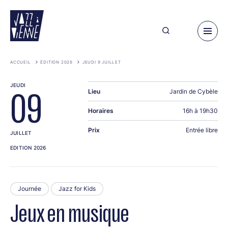
Aller
au
contenu
principal
ACCUEIL
ÉDITION 2026
JEUDI 9 JUILLET
JEUDI
Lieu
Jardin de Cybèle
09
Horaires
16h à 19h30
Prix
Entrée libre
JUILLET
EDITION 2026
Journée
Jazz for Kids
Jeux en musique