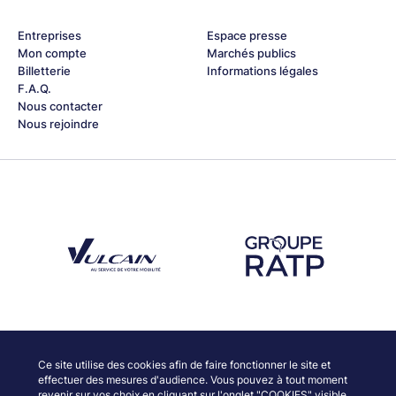
Entreprises
Espace presse
Mon compte
Marchés publics
Billetterie
Informations légales
F.A.Q.
Nous contacter
Nous rejoindre
Découvrez notre partenaire Groupe Vulcain
Découvrez notre partenaire RAT
Découvrez nos partenaires
Ce site utilise des cookies afin de faire fonctionner le site et
effectuer des mesures d'audience. Vous pouvez à tout moment
revenir sur vos choix en cliquant sur l'onglet "COOKIES" visible