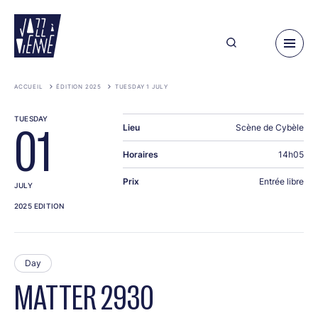
Skip
to
main
content
ACCUEIL
ÉDITION 2025
TUESDAY 1 JULY
TUESDAY
Lieu
Scène de Cybèle
01
Horaires
14h05
Prix
Entrée libre
JULY
2025 EDITION
Day
MATTER 2930