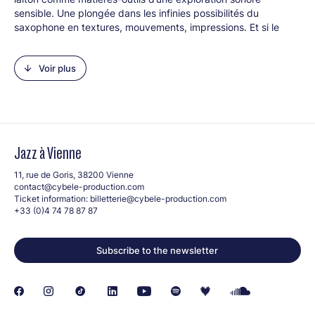
sensible. Une plongée dans les infinies possibilités du
saxophone en textures, mouvements, impressions. Et si le
souffle, les creux, les silences et le vide faisaient advenir en
négatif un océan d’images ?
Voir plus
MATTER 2930, ancré dans les musiques modales et
populaires, porte un écho au free-jazz et à ses résonances
contemporaines, inspiré par des saxophonistes actuels et
novateurs tels que Sylvain Rifflet, Guillaume Perret ou Bendik
Giske.
Jazz à Vienne
Groupe propulsé par Jazz in Marciac – Occitanie
Line-up :
11, rue de Goris, 38200 Vienne
contact@cybele-production.com
Léa Cuny-Bret (composition, saxophones)
Ticket information:
billetterie@cybele-production.com
Franzie Rivère (machines)
+33 (0)4 74 78 87 87
Subscribe to the newsletter