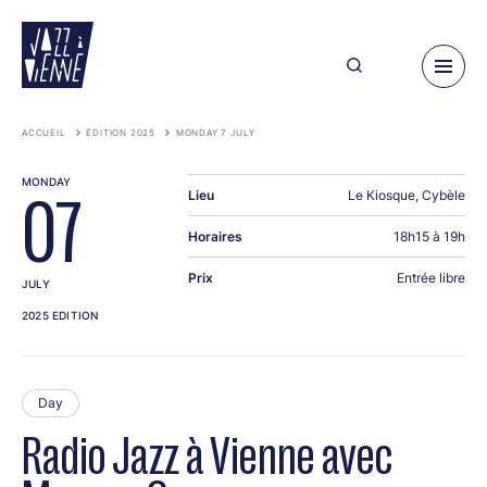
Skip
to
main
content
ACCUEIL
ÉDITION 2025
MONDAY 7 JULY
MONDAY
Lieu
Le Kiosque, Cybèle
07
Horaires
18h15 à 19h
Prix
Entrée libre
JULY
2025 EDITION
Day
Radio Jazz à Vienne avec