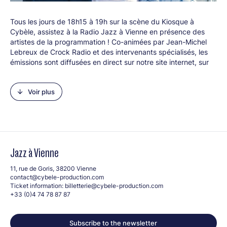
Tous les jours de 18h15 à 19h sur la scène du Kiosque à
Cybèle, assistez à la Radio Jazz à Vienne en présence des
artistes de la programmation ! Co-animées par Jean-Michel
Lebreux de Crock Radio et des intervenants spécialisés, les
émissions sont diffusées en direct sur notre site internet, sur
Crock Radio, et sont podcastées sur toutes les plateformes
d'écoute.
Voir plus
Le 7 juillet, retrouvez Marcus Gon sur le plateau de la radio
Jazz à Vienne !
Marcus Gon, rédacteur chef de
Sounds so Beautiful
, présente
le meilleur de la neo-soul et soutient l'émergence depuis
2013.
Jazz à Vienne
Journaliste, producteur, auteur et musicien, il capture toutes
les coulisses de la filière musicale, et les documente au gré
11, rue de Goris, 38200 Vienne
d'interviews exclusives, de décryptages exhaustifs et de
contact@cybele-production.com
débats sociétaux : émission podcast
Memory Lane - Secrets
Ticket information:
billetterie@cybele-production.com
de Scène et Studio
, séries de conférences
R&B Talks
et
+33 (0)4 74 78 87 87
Rhythm & Talk
.
Fidèle contributeur du festival, Marcus Gon a déjà collaboré
Subscribe to the newsletter
en qualité de traducteur pour FIP et Crock Radio.