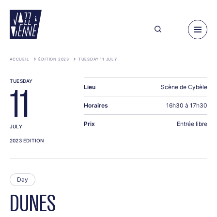
Skip
to
main
content
ACCUEIL
ÉDITION 2023
TUESDAY 11 JULY
TUESDAY
Lieu
Scène de Cybèle
11
Horaires
16h30 à 17h30
Prix
Entrée libre
JULY
2023 EDITION
Day
DUNES