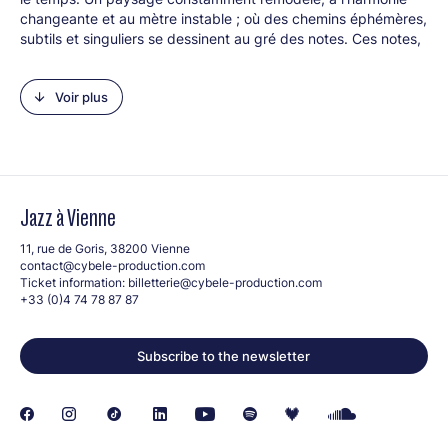
changeante et au mètre instable ; où des chemins éphémères,
subtils et singuliers se dessinent au gré des notes. Ces notes,
ce sont tout d’abord celles des standards de jazz, qui
permettent l’élaboration des ces architectures spontanées,
Voir plus
mouvantes et sablonneuses. DUNES se prête au jazz comme
on plonge dans une vague, pour mieux y goûter tout en
sachant que chacune d’elles aura une saveur unique.
Line-up :
Simon Riou (s)
Jazz à Vienne
Sylvain Rey (p)
Corto Falempin (dms, petits objets)
11, rue de Goris, 38200 Vienne
contact@cybele-production.com
En partenariat avec Jazz70 et Nîmes Métropole Jazz Festival.
Ticket information:
billetterie@cybele-production.com
+33 (0)4 74 78 87 87
Subscribe to the newsletter