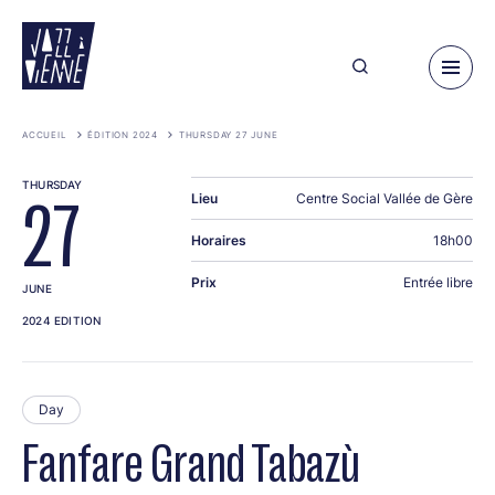
Skip
to
main
content
ACCUEIL
ÉDITION 2024
THURSDAY 27 JUNE
THURSDAY
Lieu
Centre Social Vallée de Gère
27
Horaires
18h00
Prix
Entrée libre
JUNE
2024 EDITION
Day
Fanfare Grand Tabazù