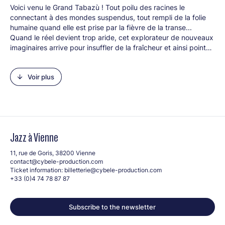
Voici venu le Grand Tabazù ! Tout poilu des racines le
connectant à des mondes suspendus, tout rempli de la folie
humaine quand elle est prise par la fièvre de la transe...
Quand le réel devient trop aride, cet explorateur de nouveaux
imaginaires arrive pour insuffler de la fraîcheur et ainsi pointer
le bon sens de la fête. C’est une créature fantastique, une
masse orchestrale qui se dédie tout entière aux chants et
Voir plus
musiques du monde en puisant dans ses traditions festives et
populaires... Une mosaïque composée d’une douzaine
d’entités fusionnelles !
Line-up :
Stéphane Cézard (Banjo)
Gérald Chevillon (Saxophone basse)
Jazz à Vienne
Rose Dehors (Trombone)
Sébastien Finck (Percussions)
11, rue de Goris, 38200 Vienne
contact@cybele-production.com
Simon Girard (Trombone)
Ticket information:
billetterie@cybele-production.com
Antonin Leymarie (Percussions)
+33 (0)4 74 78 87 87
Olivier Peysson (Percussions)
Damien Sabatier (Saxophone alto)
Baptiste Sarat (Trompette)
Subscribe to the newsletter
Adrien Spirli (Soubassophone)
Lucas Spirli (Accordéon)