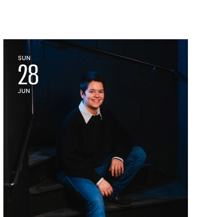
SUN
28
JUN