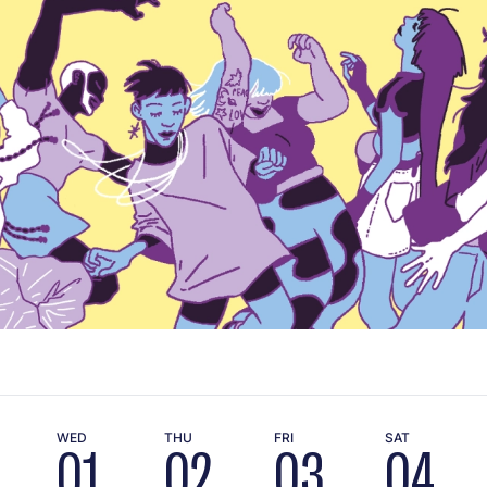
WED
THU
FRI
SAT
01
02
03
04