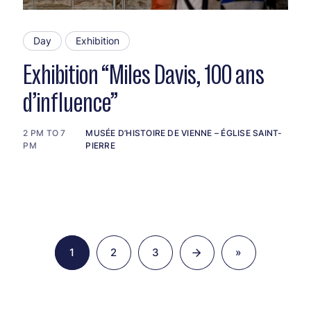
Day
Exhibition
Exhibition “Miles Davis, 100 ans
d’influence”
2 PM TO 7
MUSÉE D’HISTOIRE DE VIENNE – ÉGLISE SAINT-
PM
PIERRE
1
2
3
»
Page
Page
Page
Last
page