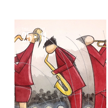
THU
SAT
25
11
JUN
JUL