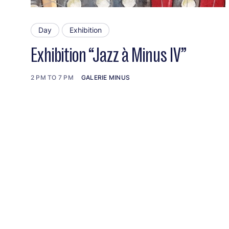
Day
Exhibition
Exhibition “Jazz à Minus IV”
2 PM TO 7 PM
GALERIE MINUS
Pagination