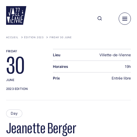
Skip
to
main
content
ACCUEIL
ÉDITION 2023
FRIDAY 30 JUNE
FRIDAY
Lieu
Villette-de-Vienne
30
Horaires
19h
Prix
Entrée libre
JUNE
2023 EDITION
Day
Jeanette Berger